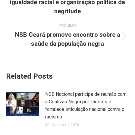
igualdade racial e organização política da
anterior:
negritude
PRÓXIMO
NSB Ceará promove encontro sobre a
Próximo
saúde da população negra
post:
Related Posts
NSB Nacional participa de reunião com
a Coalizão Negra por Direitos e
fortalece articulação nacional contra o
racismo
30 de julho de 2026