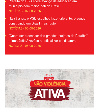
Prefeito do PSB lidera avanço da educação em
município com maior Ideb do Brasil
NOTÍCIAS - 07-08-2026
Há 79 anos, o PSB escolheu fazer diferente, e segue
construindo um Brasil mais justo
NOTÍCIAS - 06-08-2026
“Quero ser o senador dos grandes projetos da Paraíba”,
afirma João Azevêdo ao oficializar candidatura
NOTÍCIAS - 06-08-2026