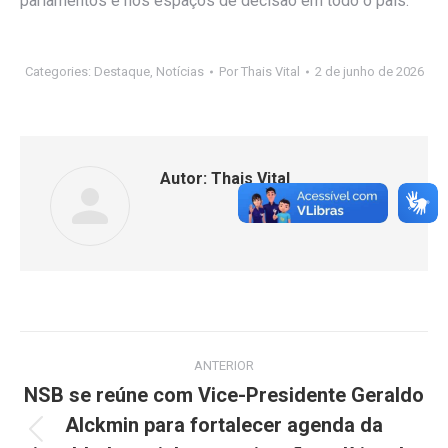
parlamentos e nos espaços de decisão em todo o país.
Categories:
Destaque
,
Notícias
Por
Thais Vital
2 de junho de 2026
Autor:
Thais Vital
Navegação
ANTERIOR
de
NSB se reúne com Vice-Presidente Geraldo
Alckmin para fortalecer agenda da
post:
Post