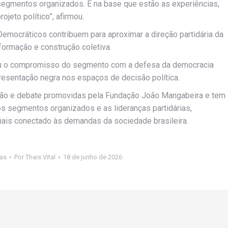
 segmentos organizados. É na base que estão as experiências,
jeto político”, afirmou.
Democráticos contribuem para aproximar a direção partidária da
formação e construção coletiva.
rçou o compromisso do segmento com a defesa da democracia
presentação negra nos espaços de decisão política.
ção e debate promovidas pela Fundação João Mangabeira e tem
, os segmentos organizados e as lideranças partidárias,
mais conectado às demandas da sociedade brasileira.
ias
Por
Thais Vital
18 de junho de 2026