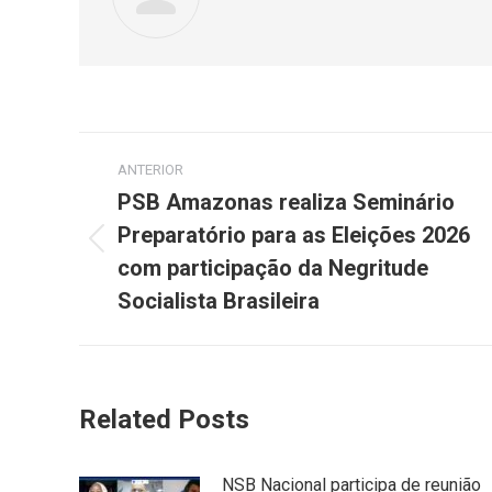
Navegação
ANTERIOR
de
PSB Amazonas realiza Seminário
Preparatório para as Eleições 2026
post:
Post
com participação da Negritude
anterior:
Socialista Brasileira
Related Posts
NSB Nacional participa de reunião