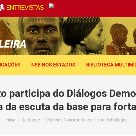
ICAÇÕES
NSB NOS ESTADOS
BIBLIOTECA MULTIMÍ
o participa do Diálogos Democ
 da escuta da base para fort
Você está aqui:
Início
Destaque
Valneide Nascimento participa do Diálogos…