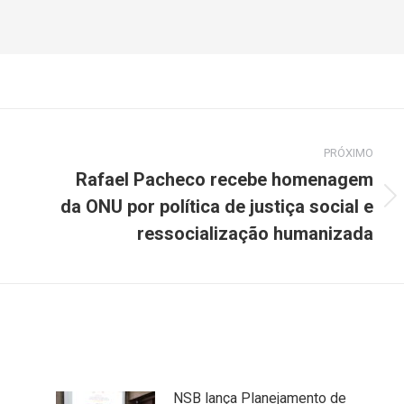
PRÓXIMO
Rafael Pacheco recebe homenagem
da ONU por política de justiça social e
Próximo
post:
ressocialização humanizada
NSB lança Planejamento de