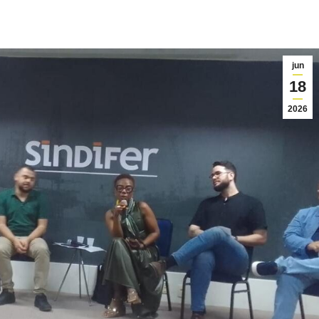
jun
18
2026